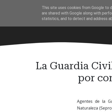
Ir
This site uses cookies from Google to de
al
·
are shared with Google along with perfo
contenido
statistics, and to detect and address a
principal
La Guardia Civi
por con
Agentes de la Gua
Naturaleza (Sepron