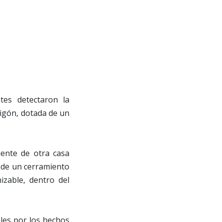
tes detectaron la
migón, dotada de un
piente de otra casa
 de un cerramiento
izable, dentro del
ales por los hechos