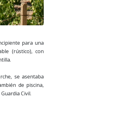
incipiente para una
ble (rústico), con
illa.
orche, se asentaba
mbién de piscina,
Guardia Civil.