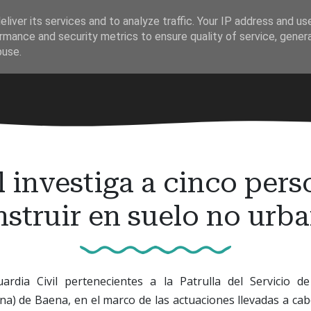
liver its services and to analyze traffic. Your IP address and us
rmance and security metrics to ensure quality of service, gene
buse.
l investiga a cinco pers
struir en suelo no urb
rdia Civil pertenecientes a la Patrulla del Servicio d
a) de Baena, en el marco de las actuaciones llevadas a cabo