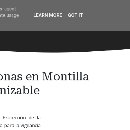
er-agent
rate usage
LEARN MORE
GOT IT
onas en Montilla
anizable
e Protección de la
 para la vigilancia