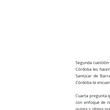
Segunda cuestión: 
Córdoba les hacen
Sanlúcar de Barr
Córdoba te encuent
Cuarta pregunta q
con enfoque de re
quinta y última p