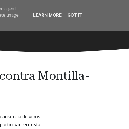
er-agent
rate usage
LEARN MORE
GOT IT
contra Montilla-
a ausencia de vinos
participar en esta