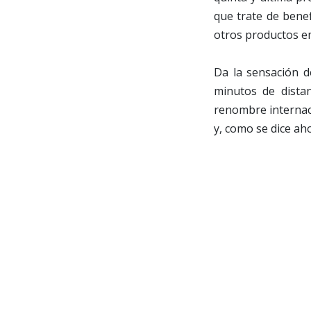
que trate de benef
otros productos e
Da la sensación 
minutos de distan
renombre internaci
y, como se dice aho