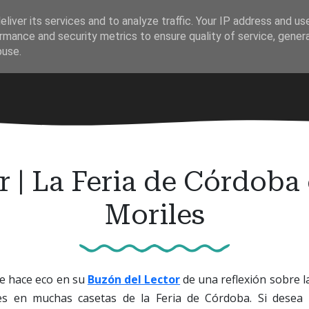
liver its services and to analyze traffic. Your IP address and us
rmance and security metrics to ensure quality of service, gene
buse.
r | La Feria de Córdoba 
Moriles
e hace eco en su
Buzón del Lector
de una reflexión sobre l
es en muchas casetas de la Feria de Córdoba. Si desea 