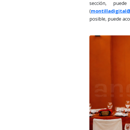
sección, pued
(
montilladigital
posible, puede aco