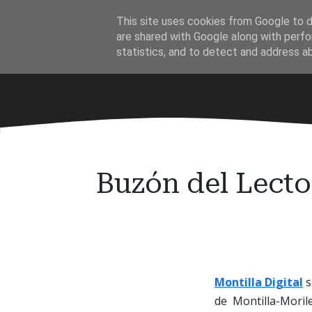
Ir
This site uses cookies from Google to de
al
·
are shared with Google along with perfo
contenido
statistics, and to detect and address a
principal
Buzón del Lecto
Montilla Digital
s
de Montilla-Moril