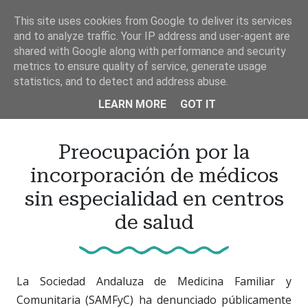
Ir
This site uses cookies from Google to deliver its services
al
and to analyze traffic. Your IP address and user-agent are
contenido
shared with Google along with performance and security
principal
metrics to ensure quality of service, generate usage
statistics, and to detect and address abuse.
LEARN MORE
GOT IT
Preocupación por la
incorporación de médicos
sin especialidad en centros
de salud
La Sociedad Andaluza de Medicina Familiar y
Comunitaria (SAMFyC) ha denunciado públicamente