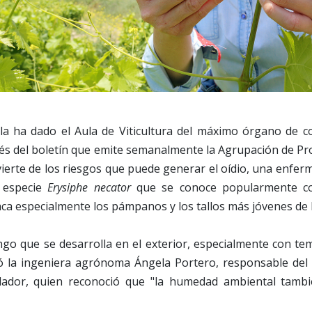
la ha dado el Aula de Viticultura del máximo órgano de co
vés del boletín que emite semanalmente la Agrupación de Pr
vierte de los riesgos que puede generar el oídio, una enfe
 especie
Erysiphe necator
que se conoce popularmente co
ataca especialmente los pámpanos y los tallos más jóvenes de 
ngo que se desarrolla en el exterior, especialmente con t
có la ingeniera agrónoma Ángela Portero, responsable del A
lador, quien reconoció que "la humedad ambiental tam