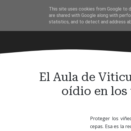
Ir
This site uses cookies from Google to de
al
·
are shared with Google along with perfo
contenido
statistics, and to detect and address a
principal
El Aula de Vitic
oídio en los
Proteger los viñe
cepas. Esa es la r