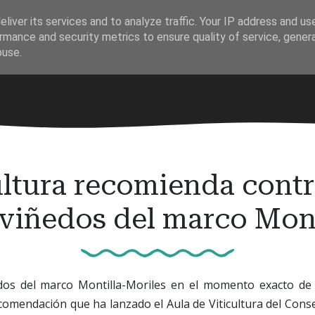
liver its services and to analyze traffic. Your IP address and us
rmance and security metrics to ensure quality of service, gene
buse.
ultura recomienda contr
 viñedos del marco Mon
dos del marco Montilla-Moriles en el momento exacto de l
ecomendación que ha lanzado el Aula de Viticultura del Con