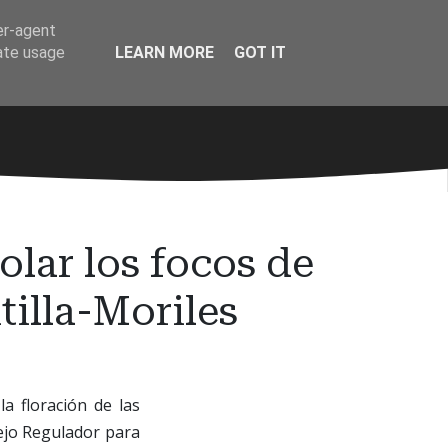
er-agent
rate usage
LEARN MORE
GOT IT
olar los focos de
tilla-Moriles
a floración de las
sejo Regulador para