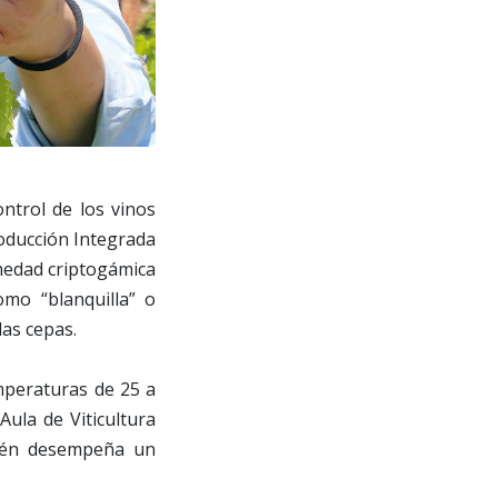
ntrol de los vinos
oducción Integrada
rmedad criptogámica
mo “blanquilla” o
las cepas.
emperaturas de 25 a
ula de Viticultura
bién desempeña un