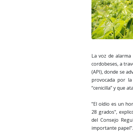
La voz de alarma 
cordobeses, a tra
(API), donde se ad
provocada por la
“cenicilla” y que 
"El oídio es un ho
28 grados", expli
del Consejo Regu
importante papel".