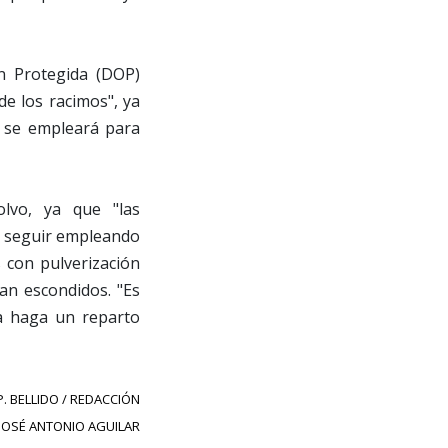
n Protegida (DOP)
de los racimos", ya
ue se empleará para
lvo, ya que "las
a seguir empleando
s con pulverización
ran escondidos. "Es
ra haga un reparto
.P. BELLIDO / REDACCIÓN
JOSÉ ANTONIO AGUILAR