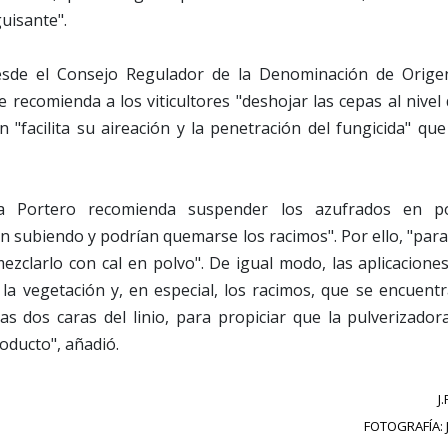
uisante".
sde el Consejo Regulador de la Denominación de Orige
e recomienda a los viticultores "deshojar las cepas al nivel 
 "facilita su aireación y la penetración del fungicida" q
a Portero recomienda suspender los azufrados en po
n subiendo y podrían quemarse los racimos". Por ello, "par
ezclarlo con cal en polvo". De igual modo, las aplicacione
la vegetación y, en especial, los racimos, que se encuent
las dos caras del linio, para propiciar que la pulverizado
ducto", añadió.
J
FOTOGRAFÍA: 