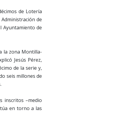
décimos de Lotería
r Administración de
el Ayuntamiento de
 la zona Montilla-
xplicó Jesús Pérez,
cimo de la serie y,
do seis millones de
.
es inscritos –medio
itúa en torno a las