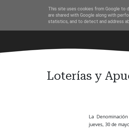
Ir
This site uses cookies from Google to de
al
·
are shared with Google along with perfo
contenido
statistics, and to detect and address a
principal
Loterías y Apu
La Denominación 
jueves, 30 de mayo