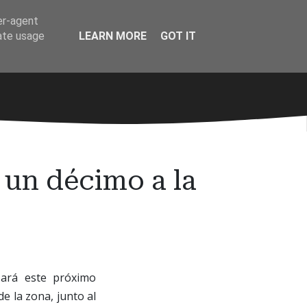
er-agent
rate usage
LEARN MORE
GOT IT
 un décimo a la
zará este próximo
e la zona, junto al