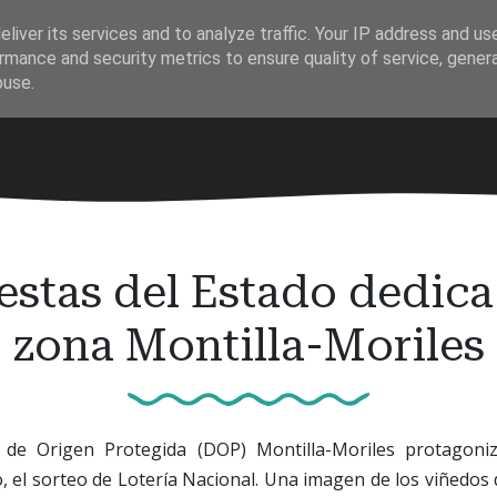
liver its services and to analyze traffic. Your IP address and us
rmance and security metrics to ensure quality of service, gene
buse.
estas del Estado dedica
zona Montilla-Moriles
de Origen Protegida (DOP) Montilla-Moriles protagoni
, el sorteo de Lotería Nacional. Una imagen de los viñedos d