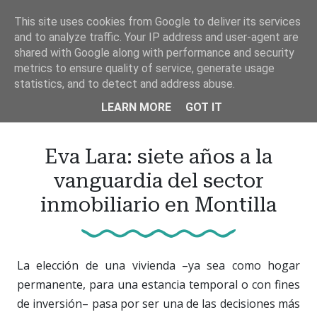
Ir
This site uses cookies from Google to deliver its services
al
and to analyze traffic. Your IP address and user-agent are
contenido
shared with Google along with performance and security
principal
metrics to ensure quality of service, generate usage
statistics, and to detect and address abuse.
LEARN MORE
GOT IT
Eva Lara: siete años a la
vanguardia del sector
inmobiliario en Montilla
La elección de una vivienda –ya sea como hogar
permanente, para una estancia temporal o con fines
de inversión– pasa por ser una de las decisiones más