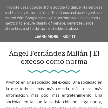
Ir
This site uses cookies from Google to deliver its services
al
and to analyze traffic. Your IP address and user-agent are
contenido
shared with Google along with performance and security
principal
metrics to ensure quality of service, generate usage
statistics, and to detect and address abuse.
LEARN MORE
GOT IT
Ángel Fernández Millán | El
exceso como norma
Vivimos en una sociedad del exceso. Una sociedad en
la que todo es más: más comida, más cosas, más
información, más ocio, más entretenimiento. Una
sociedad en la que la satisfacción no llega nunca,