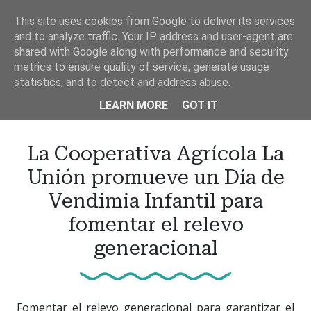
Ir
This site uses cookies from Google to deliver its services
al
and to analyze traffic. Your IP address and user-agent are
contenido
shared with Google along with performance and security
principal
metrics to ensure quality of service, generate usage
statistics, and to detect and address abuse.
LEARN MORE
GOT IT
La Cooperativa Agrícola La
Unión promueve un Día de
Vendimia Infantil para
fomentar el relevo
generacional
Fomentar el relevo generacional para garantizar el