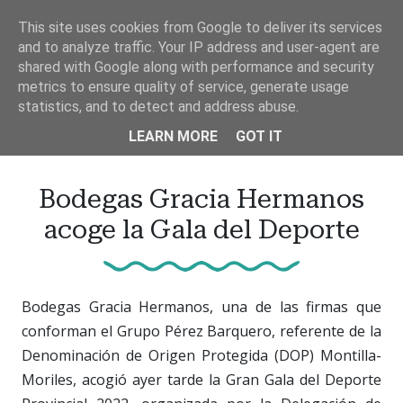
Ir
This site uses cookies from Google to deliver its services
al
and to analyze traffic. Your IP address and user-agent are
contenido
shared with Google along with performance and security
principal
metrics to ensure quality of service, generate usage
statistics, and to detect and address abuse.
LEARN MORE
GOT IT
Bodegas Gracia Hermanos
acoge la Gala del Deporte
Bodegas Gracia Hermanos, una de las firmas que
conforman el Grupo Pérez Barquero, referente de la
Denominación de Origen Protegida (DOP) Montilla-
Moriles, acogió ayer tarde la Gran Gala del Deporte