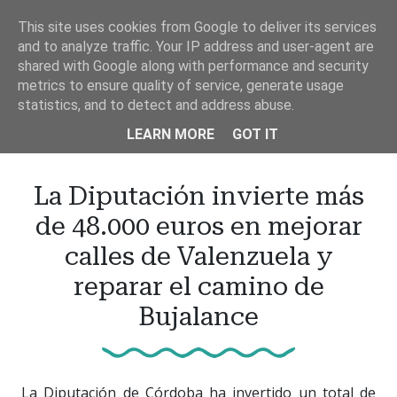
Ir
This site uses cookies from Google to deliver its services
al
and to analyze traffic. Your IP address and user-agent are
contenido
shared with Google along with performance and security
principal
metrics to ensure quality of service, generate usage
statistics, and to detect and address abuse.
LEARN MORE
GOT IT
La Diputación invierte más
de 48.000 euros en mejorar
calles de Valenzuela y
reparar el camino de
Bujalance
La Diputación de Córdoba ha invertido un total de