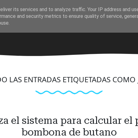
liver its services and to analyze traffic. Your IP address and us
rmance and security metrics to ensure quality of service, gene
buse.
O LAS ENTRADAS ETIQUETADAS COMO
za el sistema para calcular el
bombona de butano