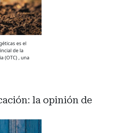
éticas es el
ncial de la
a (OTC) , una
cación: la opinión de