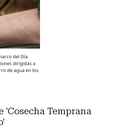
marco del Día
ones dirigidas a
rro de agua en los
ite 'Cosecha Temprana
o'