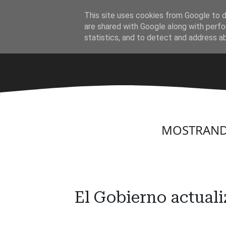
Ir
This site uses cookies from Google to de
al
·
are shared with Google along with perfo
contenido
statistics, and to detect and address a
principal
MOSTRAND
El Gobierno actuali