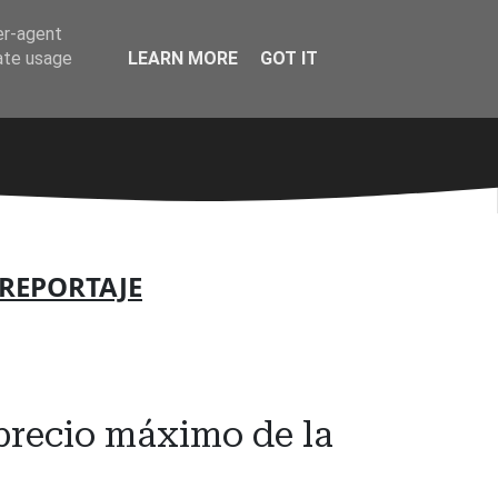
er-agent
rate usage
LEARN MORE
GOT IT
REPORTAJE
 precio máximo de la